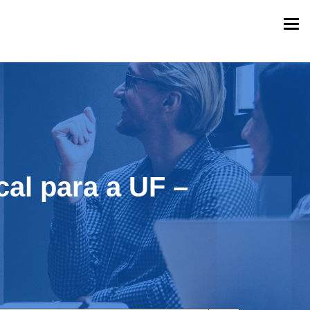
Togg
navi
cal para a UF –