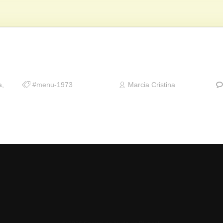
a
,
#menu-1973
Marcia Cristina