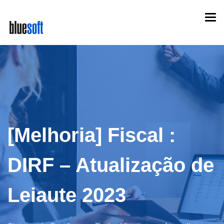
Skip
Togg
to
navi
main
content
[Melhoria] Fiscal :
DIRF – Atualização de
Leiaute 2023