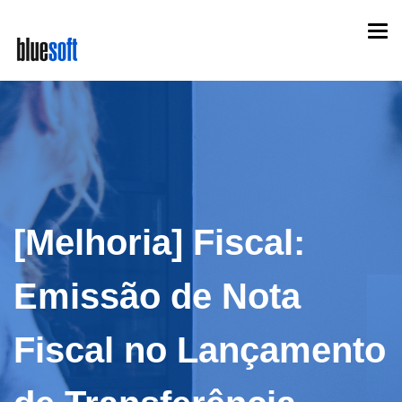
Skip
Togg
to
navi
main
content
[Melhoria] Fiscal:
Emissão de Nota
Fiscal no Lançamento