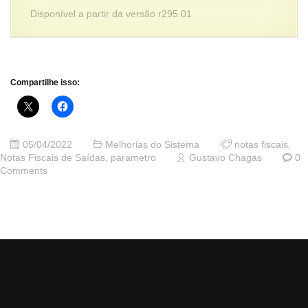
Disponível a partir da versão r295.01
Compartilhe isso:
05/04/2022
Melhorias do Sistema
notas fiscais
,
Notas Fiscais de Saídas
,
parametro
Gustavo Chagas
0
Comments