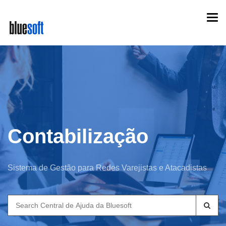
Skip
Togg
to
navi
main
content
Contabilização
Sistema de Gestão para Redes Varejistas e Atacadistas
Search
for: