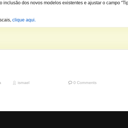
io inclusão dos novos modelos existentes e ajustar o campo “T
scais,
clique aqui.
a
ismael
0 Comments