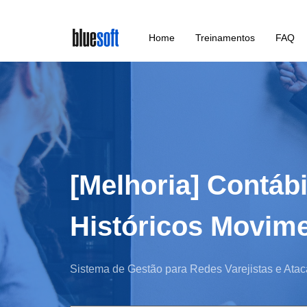
Skip
Home
Treinamentos
FAQ
to
main
content
[Melhoria] Contáb
Históricos Movim
Sistema de Gestão para Redes Varejistas e Atac