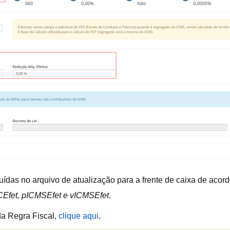
uídas no arquivo de atualização para a frente de caixa de acor
Efet, pICMSEfet e vICMSEfet
.
da Regra Fiscal,
cli
que aqui
.