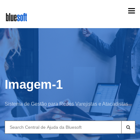
Skip
Togg
to
navi
main
content
Imagem-1
Sistema de Gestão para Redes Varejistas e Atacadistas
Search
for: