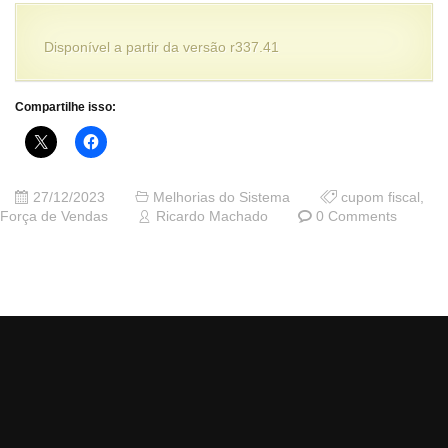
Disponível a partir da versão r337.41
Compartilhe isso:
27/12/2023
Melhorias do Sistema
cupom fiscal
,
Força de Vendas
Ricardo Machado
0 Comments