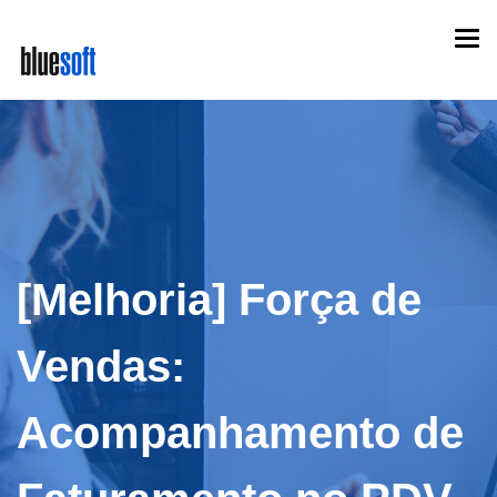
Skip
Togg
to
navi
main
content
[Melhoria] Força de
Vendas:
Acompanhamento de