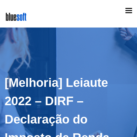
Skip
Togg
to
navi
main
content
[Melhoria] Leiaute
2022 – DIRF –
Declaração do