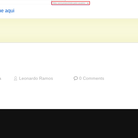
ue aqui
a
Leonardo Ramos
0 Comments