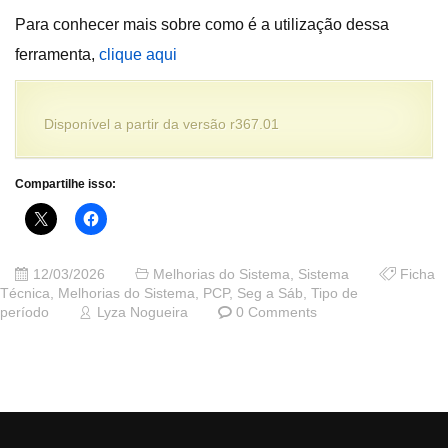
Para conhecer mais sobre como é a utilização dessa
ferramenta,
clique aqui
Disponível a partir da versão r367.01
Compartilhe isso:
12/03/2026
Melhorias do Sistema
,
Sistema
Ficha
Técnica
,
Melhorias do Sistema
,
PCP
,
Seg a Sáb
,
Tipo de
período
Lyza Nogueira
0 Comments