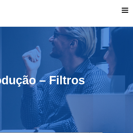
Togg
navi
dução – Filtros