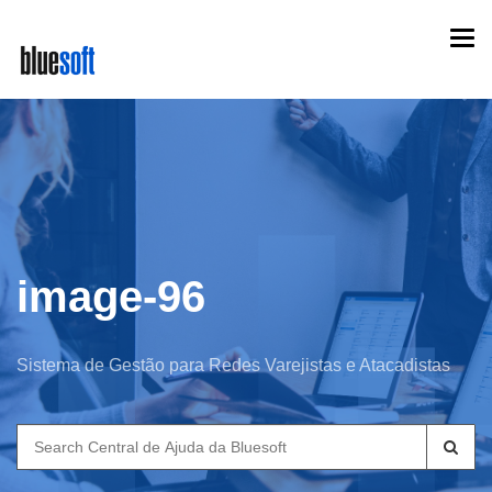
Skip
Togg
to
navi
main
content
image-96
Sistema de Gestão para Redes Varejistas e Atacadistas
Search
for: