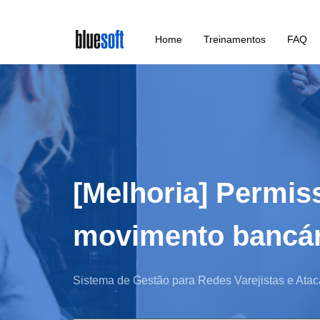
Skip
Home
Treinamentos
FAQ
to
main
content
[Melhoria] Permiss
movimento bancár
Sistema de Gestão para Redes Varejistas e Atac