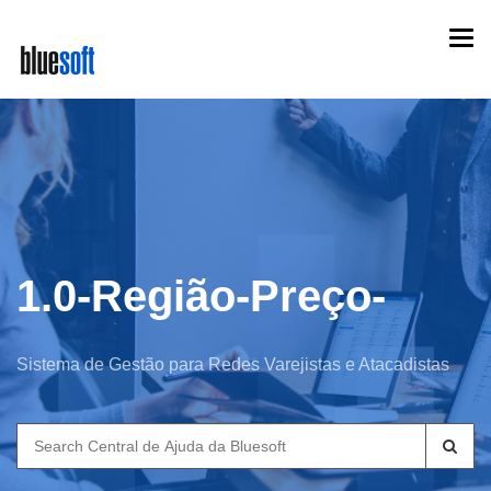
Skip
Togg
to
navi
main
content
1.0-Região-Preço-
Sistema de Gestão para Redes Varejistas e Atacadistas
Search
for: