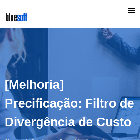
Skip
Togg
to
navi
main
content
[Melhoria]
Precificação: Filtro de
Divergência de Custo