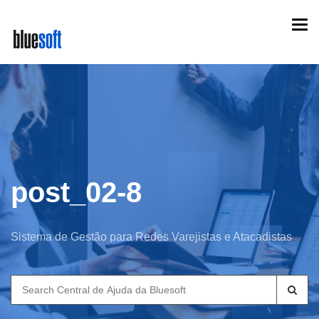
Skip
Togg
to
navi
main
content
post_02-8
Sistema de Gestão para Redes Varejistas e Atacadistas
Search
for: