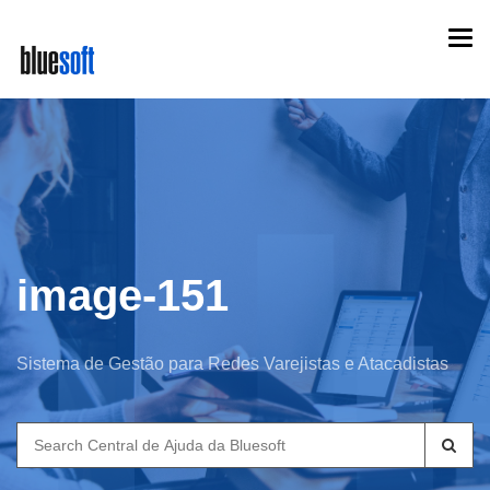
Skip
Togg
to
navi
main
content
image-151
Sistema de Gestão para Redes Varejistas e Atacadistas
Search
for: