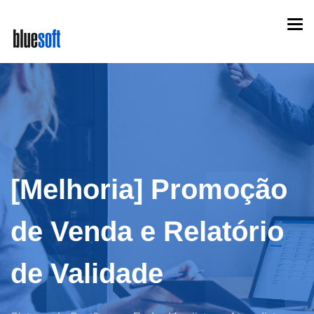
Skip
Togg
to
navi
main
content
[Melhoria] Promoção
de Venda e Relatório
de Validade