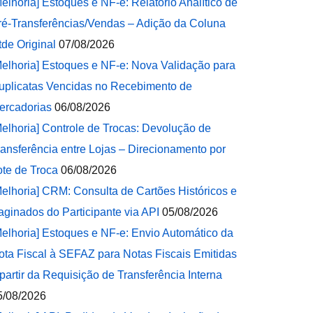
Melhoria] Estoques e NF-e: Relatório Analítico de
ré-Transferências/Vendas – Adição da Coluna
tde Original
07/08/2026
Melhoria] Estoques e NF-e: Nova Validação para
uplicatas Vencidas no Recebimento de
ercadorias
06/08/2026
Melhoria] Controle de Trocas: Devolução de
ransferência entre Lojas – Direcionamento por
ote de Troca
06/08/2026
Melhoria] CRM: Consulta de Cartões Históricos e
aginados do Participante via API
05/08/2026
Melhoria] Estoques e NF-e: Envio Automático da
ota Fiscal à SEFAZ para Notas Fiscais Emitidas
 partir da Requisição de Transferência Interna
5/08/2026