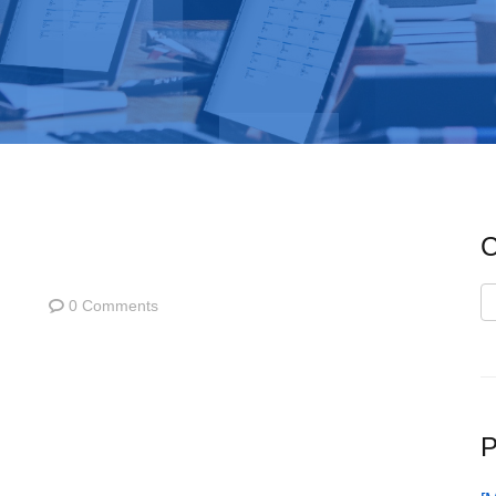
C
C
0 Comments
P