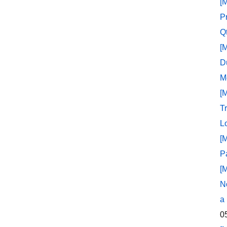
[
P
Q
[
D
M
[
T
L
[
P
[
N
a
0