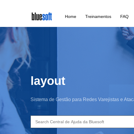
Skip
Home
Treinamentos
FAQ
to
main
content
layout
Sistema de Gestão para Redes Varejistas e Atac
Search
for: