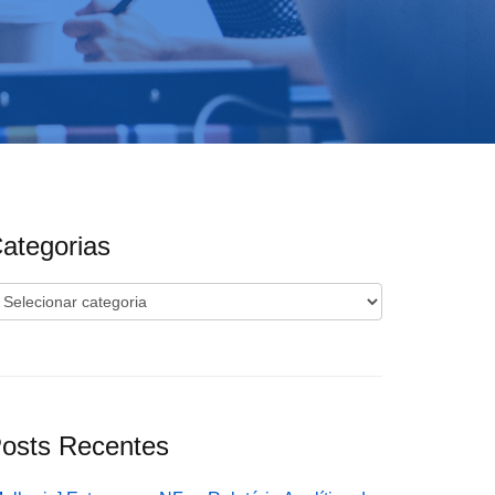
ategorias
ategorias
osts Recentes