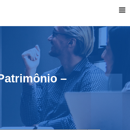
Togg
navi
Patrimônio –