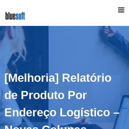
Skip
Togg
to
navi
main
content
[Melhoria] Relatório
de Produto Por
Endereço Logístico –