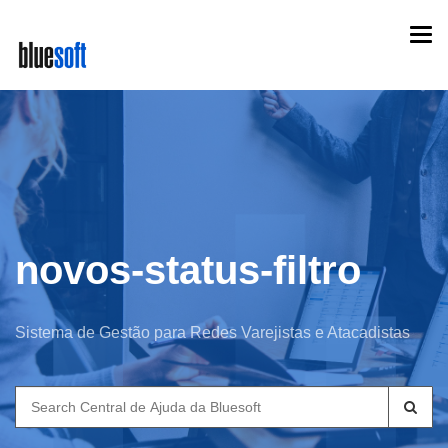
Skip
Togg
to
navi
main
content
novos-status-filtro
Sistema de Gestão para Redes Varejistas e Atacadistas
Search
for: