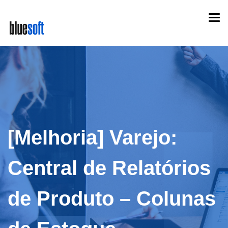
Skip
Togg
to
navi
main
content
[Melhoria] Varejo:
Central de Relatórios
de Produto – Colunas