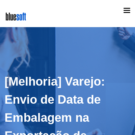
Skip
Togg
to
navi
main
content
[Melhoria] Varejo:
Envio de Data de
Embalagem na