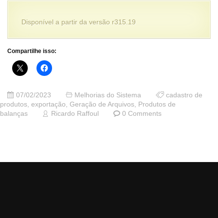
Disponível a partir da versão r315.19
Compartilhe isso:
07/02/2023
Melhorias do Sistema
cadastro de
produtos
,
exportação
,
Geração de Arquivos
,
Produtos de
balanças
Ricardo Raffoul
0 Comments