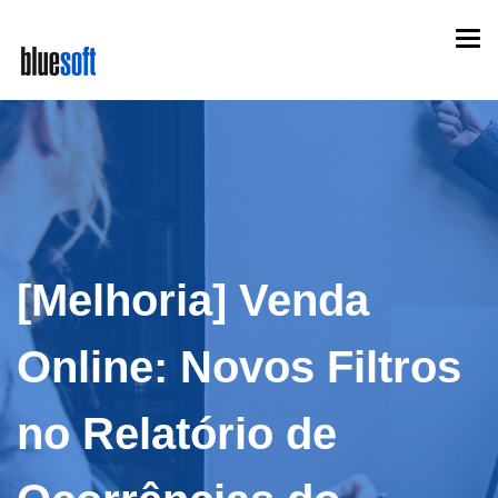
Skip
Togg
to
navi
main
content
[Melhoria] Venda
Online: Novos Filtros
no Relatório de