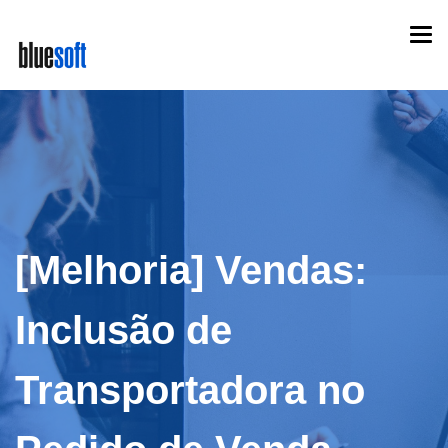
Skip
Togg
to
navi
main
content
[Melhoria] Vendas:
Inclusão de
Transportadora no