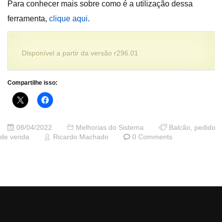
Para conhecer mais sobre como é a utilização dessa
ferramenta,
clique aqui
.
Disponível a partir da versão r296.01
Compartilhe isso:
08/04/2022
Melhorias do Sistema
Balcão
,
pedido
de venda
Ricardo Machado
0 Comments