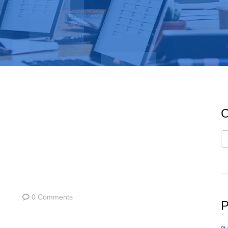
C
C
0 Comments
P