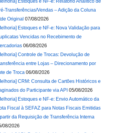
Melhoria] Estoques e NF-e: Relatório Analítico de
ré-Transferências/Vendas – Adição da Coluna
tde Original
07/08/2026
Melhoria] Estoques e NF-e: Nova Validação para
uplicatas Vencidas no Recebimento de
ercadorias
06/08/2026
Melhoria] Controle de Trocas: Devolução de
ransferência entre Lojas – Direcionamento por
ote de Troca
06/08/2026
Melhoria] CRM: Consulta de Cartões Históricos e
aginados do Participante via API
05/08/2026
Melhoria] Estoques e NF-e: Envio Automático da
ota Fiscal à SEFAZ para Notas Fiscais Emitidas
 partir da Requisição de Transferência Interna
5/08/2026