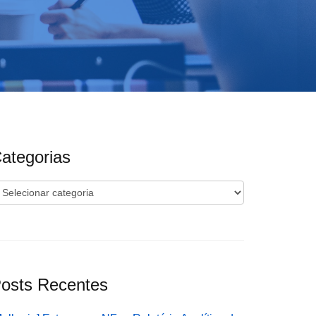
ategorias
ategorias
osts Recentes