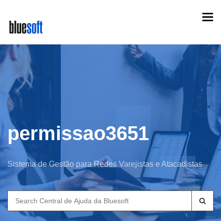
Skip
Togg
to
navi
main
content
permissao3651
Sistema de Gestão para Redes Varejistas e Atacadistas
Search
for: