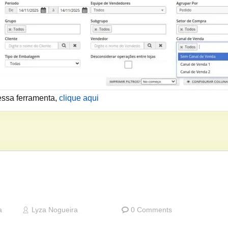
essa ferramenta,
clique aqui
a
Lyza Nogueira
0 Comments