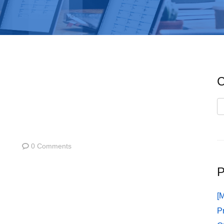
C
C
0 Comments
P
[
P