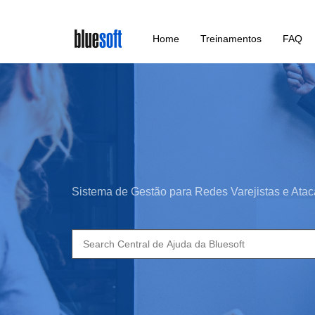
Skip
Home
Treinamentos
FAQ
to
main
content
Sistema de Gestão para Redes Varejistas e Atac
Search
for: