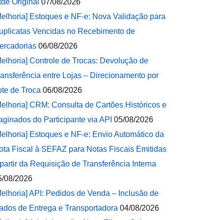
tde Original
07/08/2026
Melhoria] Estoques e NF-e: Nova Validação para
uplicatas Vencidas no Recebimento de
ercadorias
06/08/2026
Melhoria] Controle de Trocas: Devolução de
ransferência entre Lojas – Direcionamento por
ote de Troca
06/08/2026
Melhoria] CRM: Consulta de Cartões Históricos e
aginados do Participante via API
05/08/2026
Melhoria] Estoques e NF-e: Envio Automático da
ota Fiscal à SEFAZ para Notas Fiscais Emitidas
 partir da Requisição de Transferência Interna
5/08/2026
Melhoria] API: Pedidos de Venda – Inclusão de
ados de Entrega e Transportadora
04/08/2026