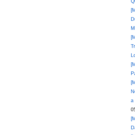
Q
[
D
M
[
T
L
[
P
[
N
a
0
[
D