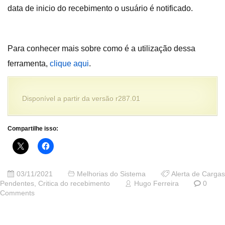
data de inicio do recebimento o usuário é notificado.
Para conhecer mais sobre como é a utilização dessa
ferramenta,
clique aqui
.
Disponível a partir da versão r287.01
Compartilhe isso:
03/11/2021
Melhorias do Sistema
Alerta de Cargas
Pendentes
,
Critica do recebimento
Hugo Ferreira
0
Comments