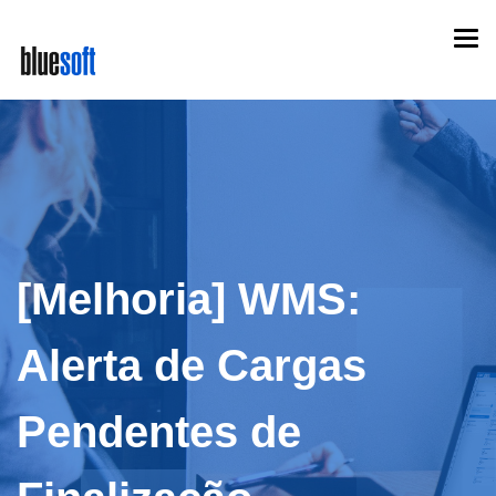
Skip
Togg
to
navi
main
content
[Melhoria] WMS:
Alerta de Cargas
Pendentes de