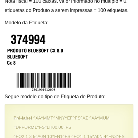
Nota fiscal = 100 caixas. valor informado no multiplo = 0.
etiquetas do Produto a serem impressas = 100 etiquetas.
Modelo da Etiqueta:
Segue modelo do tipo de Etiqueta de Produto:
Pré-label
^XA^MMT^MNY^EF^FS^XZ ^XA^MUM
^DFFORM1^FS^LH00,00^FS
^FO2.1,3.5^A0N,10^FN1^FS ^FO1.1,15^A0N,4^FN3^FS