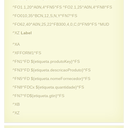
^FO1.1,20^A0N,4^FN5^FS ^FO2.1,25^A0N,4^FN8^FS
^FO010,35^BCN,12,S,N,Y^FN7^FS
^FO62,40^A0N,25,22^FB300,4,0,C,0^FN9^FS ^MUD
^XZ
Label
^XA
^XFFORM1^FS
^FN1^FD ${etiqueta.produtoKey}^FS
^FN3^FD ${etiqueta.descricaoProduto}^FS
^FN5^FD ${etiqueta.nomeFornecedor}^FS
^FN8^FDCx ${etiqueta.quantidade}^FS
^FN7^FD${etiqueta.gtin}^FS
^XB
^XZ