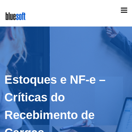
Skip
Togg
to
navi
main
content
Estoques e NF-e –
Críticas do
Recebimento de