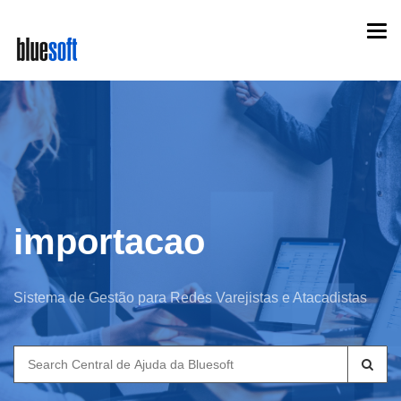
Skip
Togg
to
navi
main
content
importacao
Sistema de Gestão para Redes Varejistas e Atacadistas
Search
for: