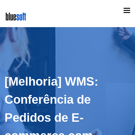
Skip
Togg
to
navi
main
content
[Melhoria] WMS:
Conferência de
Pedidos de E-