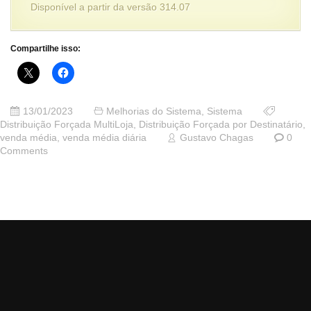
Disponível a partir da versão 314.07
Compartilhe isso:
13/01/2023
Melhorias do Sistema
,
Sistema
Distribuição Forçada MultiLoja
,
Distribuição Forçada por Destinatário
,
venda média
,
venda média diária
Gustavo Chagas
0
Comments