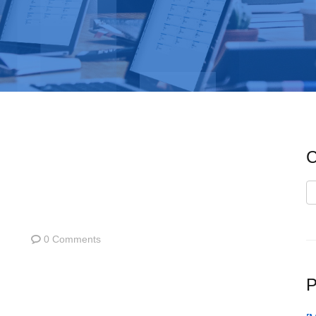
C
C
0 Comments
P