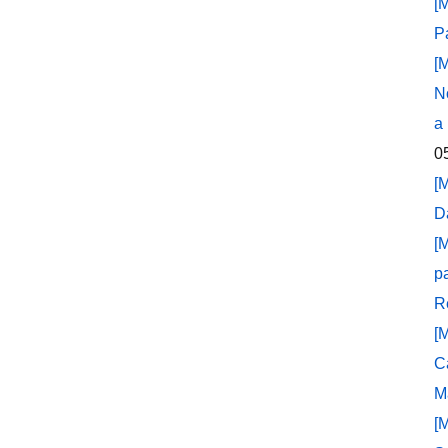
[
P
[
N
a
0
[
D
[
p
R
[
C
M
[