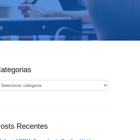
ategorias
ategorias
osts Recentes