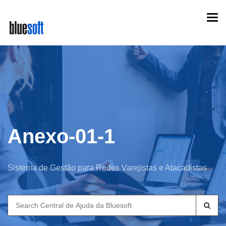
Skip
Togg
to
navi
main
content
Anexo-01-1
Sistema de Gestão para Redes Varejistas e Atacadistas
Search
for: