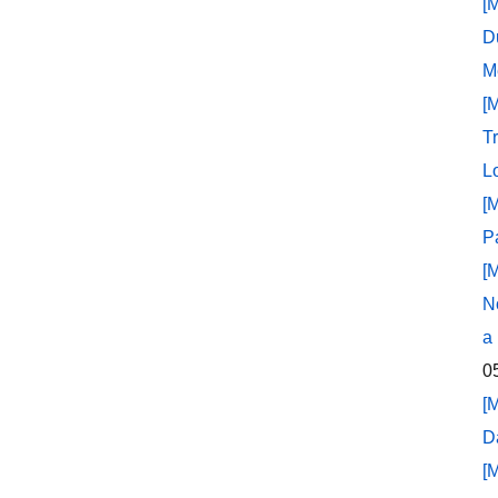
[
D
M
[
T
L
[
P
[
N
a
0
[
D
[