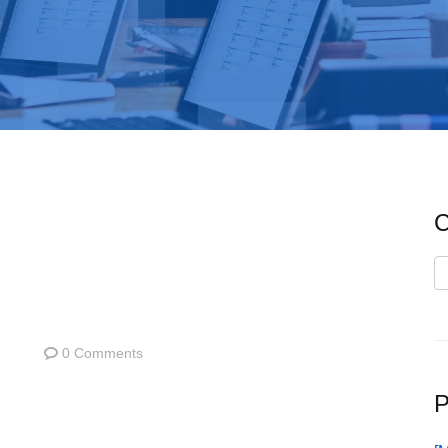
C
C
0 Comments
P