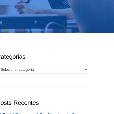
ategorias
ategorias
osts Recentes