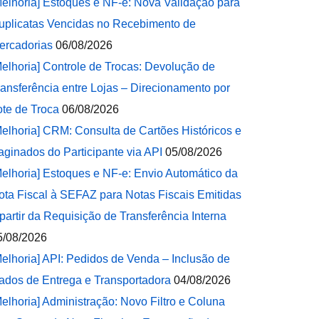
Melhoria] Estoques e NF-e: Nova Validação para
uplicatas Vencidas no Recebimento de
ercadorias
06/08/2026
Melhoria] Controle de Trocas: Devolução de
ransferência entre Lojas – Direcionamento por
ote de Troca
06/08/2026
Melhoria] CRM: Consulta de Cartões Históricos e
aginados do Participante via API
05/08/2026
Melhoria] Estoques e NF-e: Envio Automático da
ota Fiscal à SEFAZ para Notas Fiscais Emitidas
 partir da Requisição de Transferência Interna
5/08/2026
Melhoria] API: Pedidos de Venda – Inclusão de
ados de Entrega e Transportadora
04/08/2026
Melhoria] Administração: Novo Filtro e Coluna