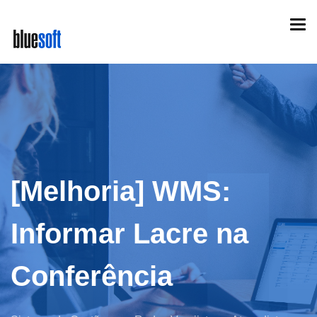
Skip
Togg
to
navi
main
content
[Melhoria] WMS:
Informar Lacre na
Conferência