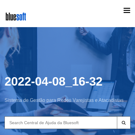
Skip
Togg
to
navi
main
content
2022-04-08_16-32
Sistema de Gestão para Redes Varejistas e Atacadistas
Search
for: