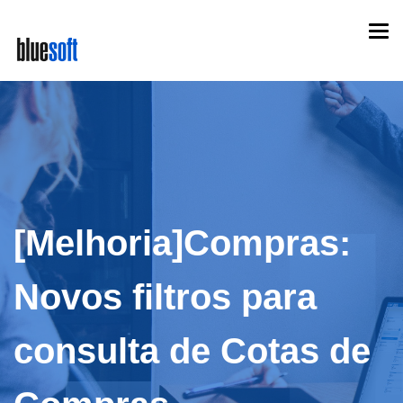
Skip
Togg
to
navi
main
content
[Melhoria]Compras:
Novos filtros para
consulta de Cotas de