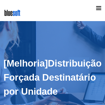
Skip
Togg
to
navi
main
content
[Melhoria]Distribuição
Forçada Destinatário
por Unidade