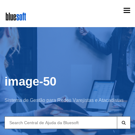
Skip
Togg
to
navi
main
content
image-50
Sistema de Gestão para Redes Varejistas e Atacadistas
Search
for: