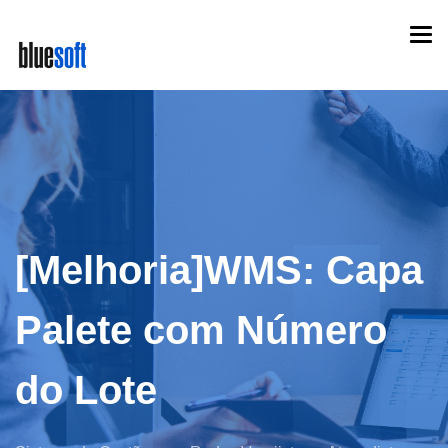
Skip
Togg
to
navi
main
content
[Melhoria]WMS: Capa
Palete com Número
do Lote