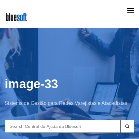
Skip
Togg
to
navi
main
content
image-33
Sistema de Gestão para Redes Varejistas e Atacadistas
Search
for: