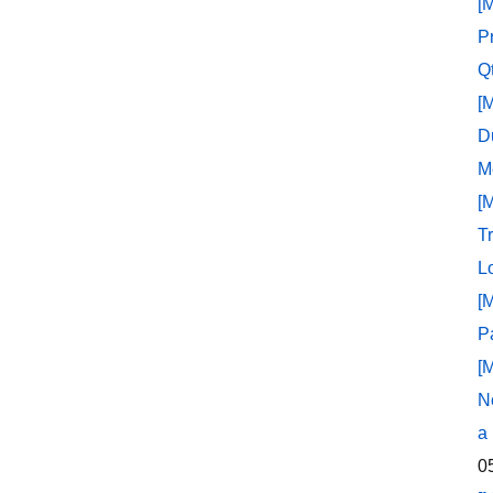
[
P
Q
[
D
M
[
T
L
[
P
[
N
a
0