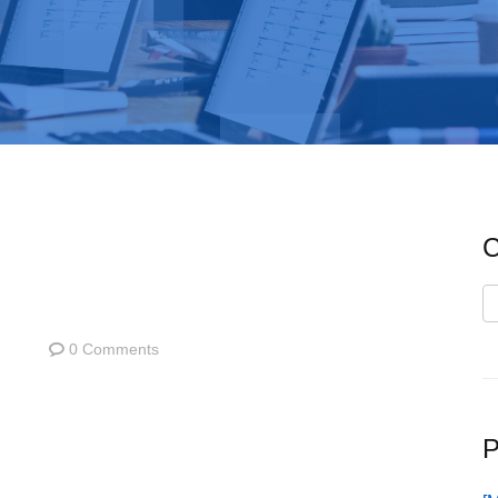
C
C
0 Comments
P