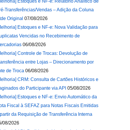
Melhoria] Estoques e NF-e: Relatório Analítico de
ré-Transferências/Vendas – Adição da Coluna
tde Original
07/08/2026
Melhoria] Estoques e NF-e: Nova Validação para
uplicatas Vencidas no Recebimento de
ercadorias
06/08/2026
Melhoria] Controle de Trocas: Devolução de
ransferência entre Lojas – Direcionamento por
ote de Troca
06/08/2026
Melhoria] CRM: Consulta de Cartões Históricos e
aginados do Participante via API
05/08/2026
Melhoria] Estoques e NF-e: Envio Automático da
ota Fiscal à SEFAZ para Notas Fiscais Emitidas
 partir da Requisição de Transferência Interna
5/08/2026