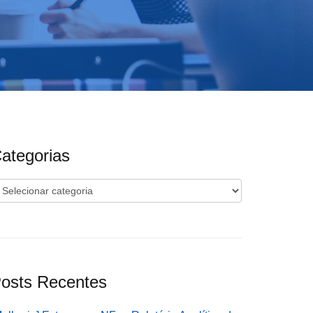
ategorias
ategorias
osts Recentes