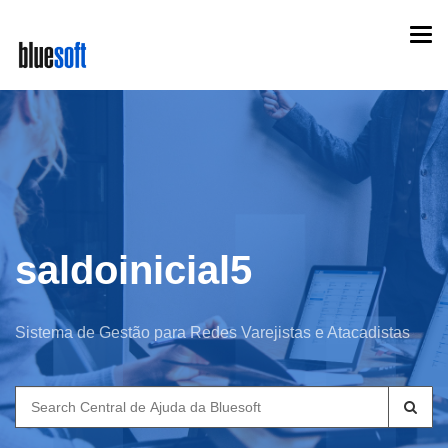
Skip
Togg
to
navi
main
content
saldoinicial5
Sistema de Gestão para Redes Varejistas e Atacadistas
Search
for: