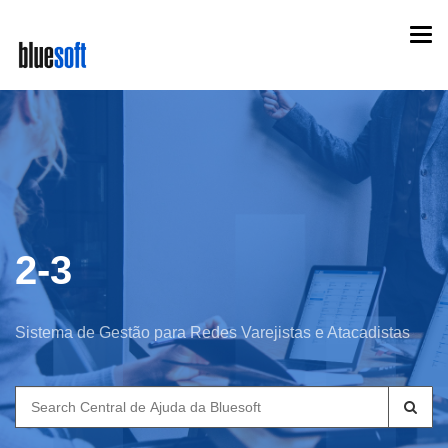
Skip
Togg
to
navi
main
content
2-3
Sistema de Gestão para Redes Varejistas e Atacadistas
Search
for: